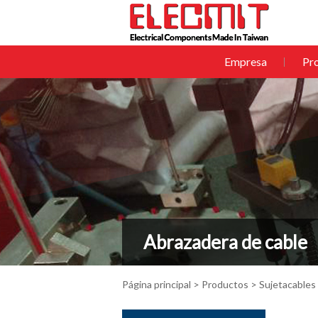
Empresa
Pr
Abrazadera de cable
Página principal
>
Productos
>
Sujetacables