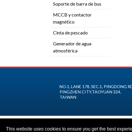
Soporte de barra de bus
MCCB y contactor
magnético
Cinta de pescado
Generador de agua
atmosférica
NO.1, LANE 178, SEC.1, PINGDONG RD
PINGZHEN CITY
,
TAOYUAN
324
,
TAIWAN
This website uses cookies to ensure you get the best experi