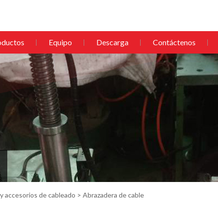
oductos
Equipo
Descarga
Contáctenos
 y accesorios de cableado
> Abrazadera de cable