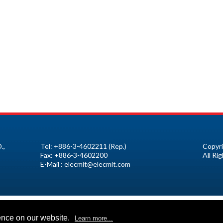
.,
Tel:
+886-3-4602211
(Rep.)
Copyri
Fax:
+886-3-4602200
All Ri
E-Mail :
elecmit@elecmit.com
ence on our website.
Learn more...