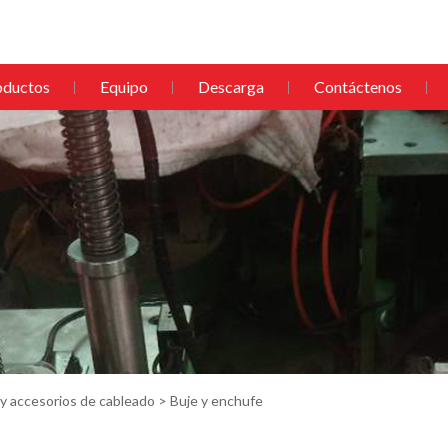
oductos
Equipo
Descarga
Contáctenos
 y accesorios de cableado
> Buje y enchufe