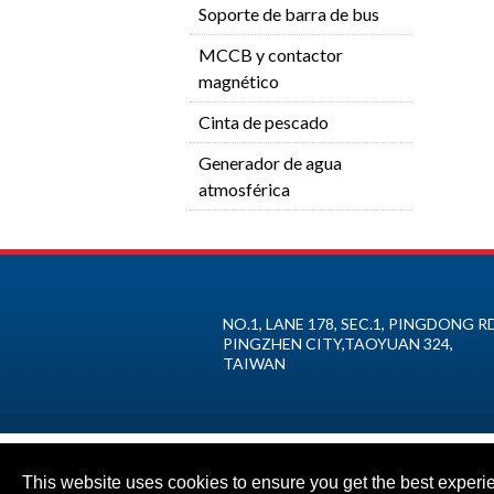
Soporte de barra de bus
MCCB y contactor
magnético
Cinta de pescado
Generador de agua
atmosférica
NO.1, LANE 178, SEC.1, PINGDONG RD
PINGZHEN CITY
,
TAOYUAN
324
,
TAIWAN
This website uses cookies to ensure you get the best experi