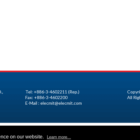
.,
Tel:
+886-3-4602211
(Rep.)
Copyri
Fax:
+886-3-4602200
All Ri
E-Mail :
elecmit@elecmit.com
ence on our website.
Learn more...