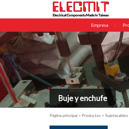
Empresa
Pr
Buje y enchufe
Página principal
>
Productos
>
Sujetacables