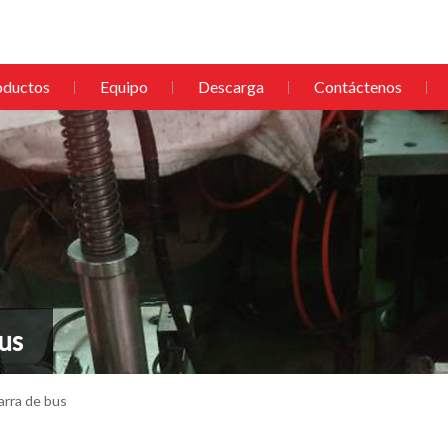
oductos
Equipo
Descarga
Contáctenos
us
arra de bus