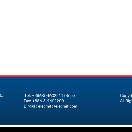
.,
Tel:
+886-3-4602211
(Rep.)
Copyri
Fax:
+886-3-4602200
All Ri
E-Mail :
elecmit@elecmit.com