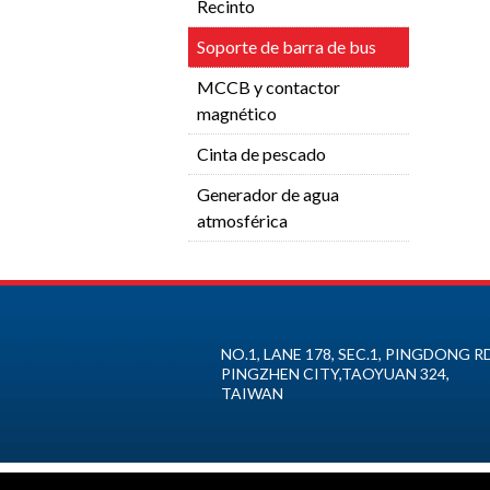
Recinto
Soporte de barra de bus
MCCB y contactor
magnético
Cinta de pescado
Generador de agua
atmosférica
NO.1, LANE 178, SEC.1, PINGDONG RD
PINGZHEN CITY
,
TAOYUAN
324
,
TAIWAN