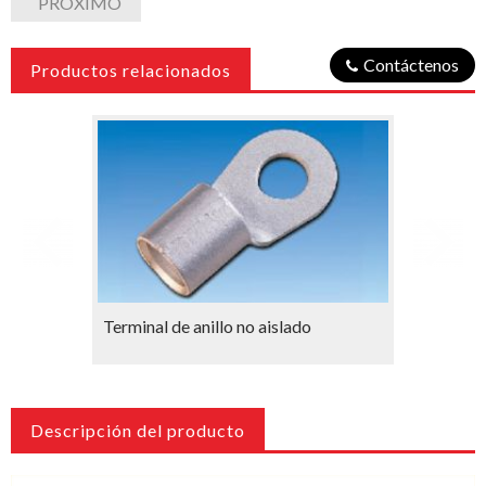
PRÓXIMO
Contáctenos
Productos relacionados
Terminal de anillo no aislado
Terminal
Descripción del producto