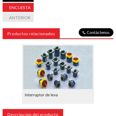
ENCUESTA
ANTERIOR
Contáctenos
Productos relacionados
Interruptor de leva
Transfo
Descripción del producto