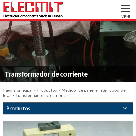
Transformador de corriente
Página principal
>
Productos
>
Medidor de panel e interruptor de
leva
> Transformador de corriente
Productos