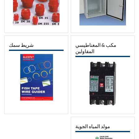
مكب & المغناطيسي
شريط سمك
المقاولين
مولد المياه الجوية