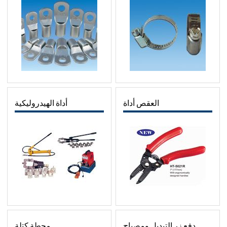
العقص أداة
أداة الهيدروليكية
دفع زر التبديل ومصباح
محطة كتلة